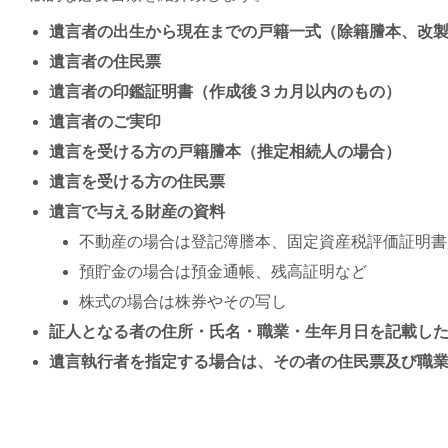
遺言者の出生から現在までの戸籍一式（除籍謄本、改
遺言者の住民票
遺言者の印鑑証明書（作成後３カ月以内のもの）
遺言者のご実印
遺言を受ける方の戸籍謄本（推定相続人の場合）
遺言を受ける方の住民票
遺言で与える財産の資料
不動産の場合は登記簿謄本、固定資産税評価証明書
預貯金の場合は預金通帳、残高証明など
株式の場合は株券やその写し
証人となる者の住所・氏名・職業・生年月日を記載し
遺言執行者を指定する場合は、その者の住民票及び職