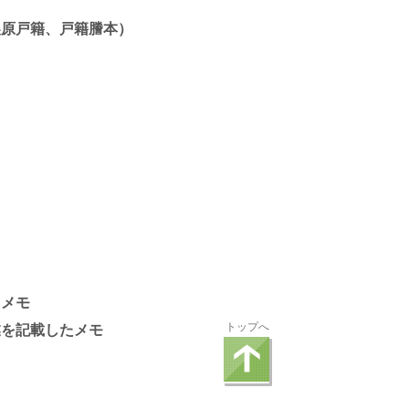
製原戸籍、戸籍謄本）
たメモ
トップへ
業を記載したメモ