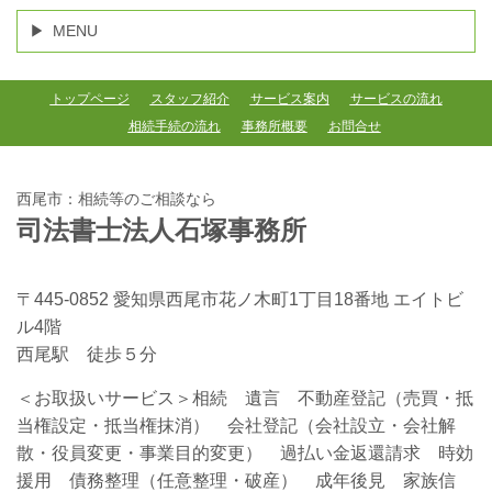
MENU
トップページ
スタッフ紹介
サービス案内
サービスの流れ
相続手続の流れ
事務所概要
お問合せ
西尾市：相続等のご相談なら
司法書士法人石塚事務所
〒445-0852 愛知県西尾市花ノ木町1丁目18番地 エイトビ
ル4階
西尾駅 徒歩５分
＜お取扱いサービス＞相続 遺言 不動産登記（売買・抵
当権設定・抵当権抹消） 会社登記（会社設立・会社解
散・役員変更・事業目的変更） 過払い金返還請求 時効
援用 債務整理（任意整理・破産） 成年後見 家族信